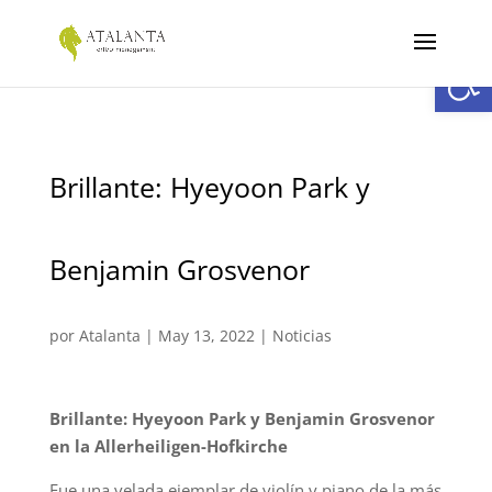
Abrir
Brillante: Hyeyoon Park y
Benjamin Grosvenor
por
Atalanta
|
May 13, 2022
|
Noticias
Brillante: Hyeyoon Park y Benjamin Grosvenor
en la Allerheiligen-Hofkirche
Fue una velada ejemplar de violín y piano de la más