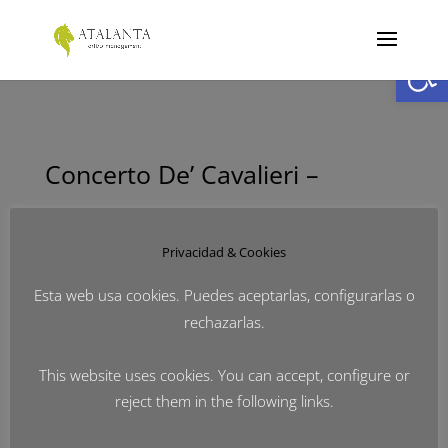
Abrir
Concerto De’ Cavalieri –
Barocktage 2023 Staatsoper
Privacidad & Cookies
Esta web usa cookies. Puedes aceptarlas, configurarlas o
Berlin
rechazarlas.
This website uses cookies. You can accept, configure or
por
Atalanta
|
Nov 23, 2023
|
Noticias
reject them in the following links.