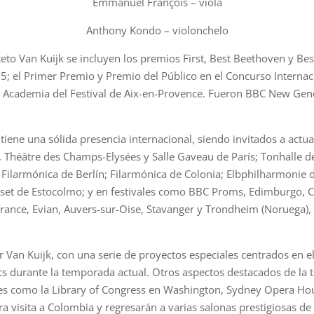
Emmanuel François – viola
Anthony Kondo – violonchelo
teto Van Kuijk se incluyen los premios First, Best Beethoven y Be
5; el Primer Premio y Premio del Público en el Concurso Intern
a Academia del Festival de Aix-en-Provence. Fueron BBC New Gen
to tiene una sólida presencia internacional, siendo invitados a act
 Théâtre des Champs-Elysées y Salle Gaveau de París; Tonhalle 
ilarmónica de Berlín; Filarmónica de Colonia; Elbphilharmonie 
uset de Estocolmo; y en festivales como BBC Proms, Edimburgo, 
France, Evian, Auvers-sur-Oise, Stavanger y Trondheim (Noruega)
Van Kuijk, con una serie de proyectos especiales centrados en el
s durante la temporada actual. Otros aspectos destacados de la t
res como la Library of Congress en Washington, Sydney Opera Hou
 visita a Colombia y regresarán a varias salonas prestigiosas de