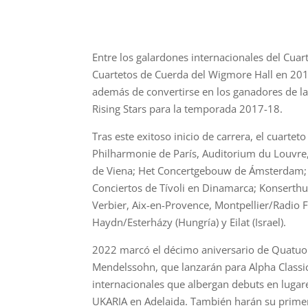
Entre los galardones internacionales del Cuar
Cuartetos de Cuerda del Wigmore Hall en 201
además de convertirse en los ganadores de l
Rising Stars para la temporada 2017-18.
Tras este exitoso inicio de carrera, el cuarte
Philharmonie de París, Auditorium du Louvre,
de Viena; Het Concertgebouw de Ámsterdam; F
Conciertos de Tívoli en Dinamarca; Konserth
Verbier, Aix-en-Provence, Montpellier/Radio 
Haydn/Esterházy (Hungría) y Eilat (Israel).
2022 marcó el décimo aniversario de Quatuor 
Mendelssohn, que lanzarán para Alpha Classic
internacionales que albergan debuts en luga
UKARIA en Adelaida. También harán su primera