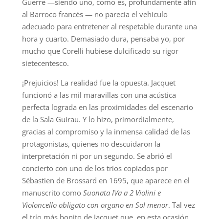
Guerre —siendo uno, como es, profundamente afín
al Barroco francés — no parecía el vehículo
adecuado para entretener al respetable durante una
hora y cuarto. Demasiado dura, pensaba yo, por
mucho que Corelli hubiese dulcificado su rigor
sietecentesco.
¡Prejuicios! La realidad fue la opuesta. Jacquet
funcionó a las mil maravillas con una acústica
perfecta lograda en las proximidades del escenario
de la Sala Guirau. Y lo hizo, primordialmente,
gracias al compromiso y la inmensa calidad de las
protagonistas, quienes no descuidaron la
interpretación ni por un segundo. Se abrió el
concierto con uno de los tríos copiados por
Sébastien de Brossard en 1695, que aparece en el
manuscrito como
Suonata IVa a 2 Violini e
Violoncello obligato con organo
en Sol menor
. Tal vez
el trío más bonito de Jacquet que, en esta ocasión,