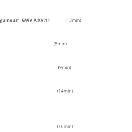
nguineus”
,
GWV A:XV:11
(13min)
min)
, Op. 4, Nr. 1
(9min)
14min)
 GWV Av:XV:41
(16min)