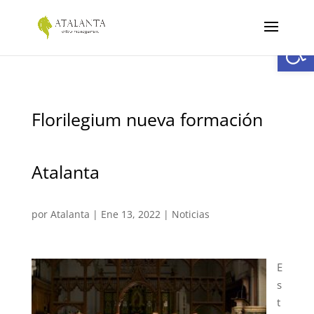
Abrir
Florilegium nueva formación
Atalanta
por
Atalanta
|
Ene 13, 2022
|
Noticias
E
s
t