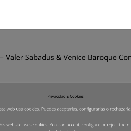
II – Valer Sabadus & Venice Baroque Co
Privacidad & Cookies
ra el Diario de Sevilla del reciente concierto de Valer Sabadus 
sta web usa cookies. Puedes aceptarlas, configurarlas o rechazarla
atenor Valer Sabadus a través de un programa dedicado a compo
his website uses cookies. You can accept, configure or reject them 