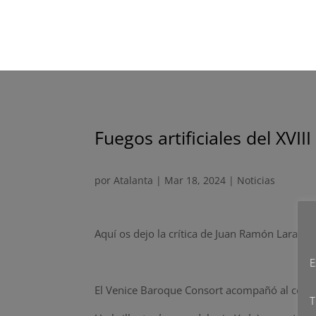
Fuegos artificiales del XVI
por
Atalanta
|
Mar 18, 2024
|
Noticias
Aquí os dejo la crítica de Juan Ramón Lara pa
E
El Venice Baroque Consort acompañó al contr
T