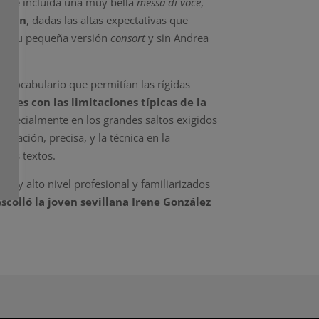
sto e incluida una muy bella
messa di voce
,
pción
, dadas las altas expectativas que
 en su pequeña versión
consort
y sin Andrea
 de vocabulario que permitían las rígidas
ales con las limitaciones típicas de la
, especialmente en los grandes saltos exigidos
nación, precisa, y la técnica en la
 los textos.
 muy alto nivel profesional y familiarizados
scolló la joven sevillana Irene González