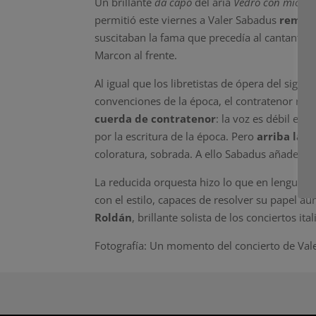
Un brillante
da capo
del aria
Vedrò con mio dil
permitió este viernes a Valer Sabadus
remont
suscitaban la fama que precedía al cantante 
Marcon al frente.
Al igual que los libretistas de ópera del sigl
convenciones de la época, el contratenor 
cuerda de contratenor
: la voz es débil en 
por la escritura de la época. Pero
arriba la v
coloratura, sobrada. A ello Sabadus añade u
La reducida orquesta hizo lo que en lenguaj
con el estilo, capaces de resolver su papel a
Roldán
, brillante solista de los conciertos i
Fotografía: Un momento del concierto de Va