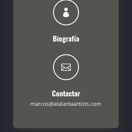

Biografía

Contactar
marcos@atalantaartists.com