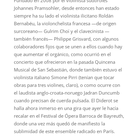
Fundado en 2008 por el violinista sudtirolés
Johannes Pramsohler, desde entonces han estado
siempre ha su lado el violinista ilicitano Roldán
Bernabéu, la violonchelista francesa —de origen
surcoreano— Gulrim Choï y el clavecinista —
también francés— Philippe Grisvard, con algunos
colaboradores fijos que se unen a ellos cuando hay
que aumentar el orgánico, como ocurrió en el
concierto que ofrecieron en la pasada Quincena
Musical de San Sebastián, donde también estuvo el
violinista italiano Simone Pirri (tenían que tocar
obras para tres violines, claro), o como ocurre con
el laudista anglo-croata-noruego Jadran Duncumb
cuando precisan de cuerda pulsada. El Diderot se
halla ahora inmerso en una gira que ayer le hacía
recalar en el Festival de Ópera Barroca de Bayreuth,
donde una vez más quedó de manifiesto la
sublimidad de este ensemble radicado en París.