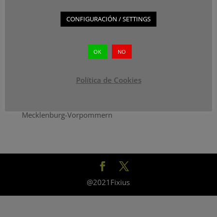
Le
Conso
CONFIGURACIÓN / SETTINGS
rt ha
acaba
OK
NO
do de
recibi
r el
Política de Cookies
premi
o Nordmetal Stiftung dentro del Festspiele
Mecklenburg-Vorpommern
@2021Fixius