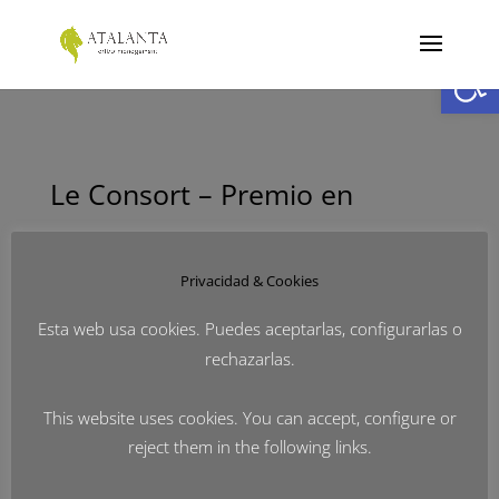
Abrir
Le Consort – Premio en
Festspiele Mecklenburg-
Privacidad & Cookies
Esta web usa cookies. Puedes aceptarlas, configurarlas o
Vorpommern
rechazarlas.
This website uses cookies. You can accept, configure or
por
Atalanta
|
Oct 19, 2022
|
Noticias
reject them in the following links.