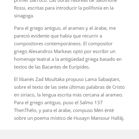
primer barroco. Las obras hebreas de Salomone
Rossi, escritas para introducir la polifonía en la
sinagoga.
Para el griego antiguo, el arameo y el árabe, me
pareció evidente que había que recurrir a
compositores contemporáneos. El compositor
griego Alexandros Markeas optó por escribir un
homenaje teatral a la antigüedad griega basado en
textos de las Bacantes de Eurípides.
El libanés Zad Moultaka propuso Lama Sabaqtani,
sobre el texto de las siete últimas palabras de Cristo
en siríaco, la lengua escrita más cercana al arameo.
Para el griego antiguo, puso el Salmo 137
ThenThèlo, y para el árabe, compuso Mèn èntè
sobre un poema místico de Husayn Mansour Hallâj.