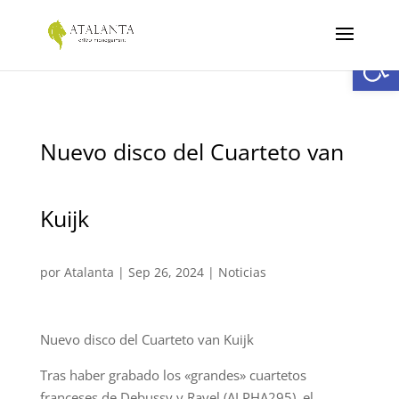
Abrir
Nuevo disco del Cuarteto van
Kuijk
por
Atalanta
|
Sep 26, 2024
|
Noticias
Nuevo disco del Cuarteto van Kuijk
Tras haber grabado los «grandes» cuartetos
franceses de Debussy y Ravel (ALPHA295), el