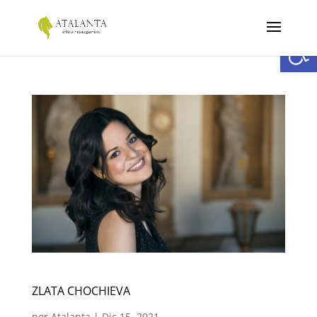
Abrir
ZLATA CHOCHIEVA
por
Atalanta
|
Dic 15, 2021