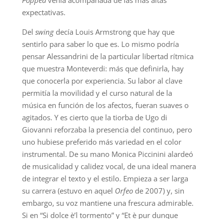
Poppea
venía acompañada de las más altas
expectativas.
Del
swing
decía Louis Armstrong que hay que
sentirlo para saber lo que es. Lo mismo podría
pensar Alessandrini de la particular libertad rítmica
que muestra Monteverdi: más que definirla, hay
que conocerla por experiencia. Su labor al clave
permitía la movilidad y el curso natural de la
música en función de los afectos, fueran suaves o
agitados. Y es cierto que la tiorba de Ugo di
Giovanni reforzaba la presencia del continuo, pero
uno hubiese preferido más variedad en el color
instrumental. De su mano Monica Piccinini alardeó
de musicalidad y calidez vocal, de una ideal manera
de integrar el texto y el estilo. Empieza a ser larga
su carrera (estuvo en aquel
Orfeo
de 2007) y, sin
embargo, su voz mantiene una frescura admirable.
Si en “Si dolce è’l tormento” y “Et è pur dunque