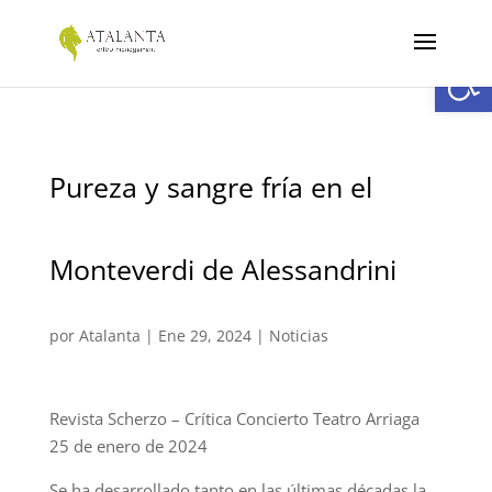
Abrir
Pureza y sangre fría en el
Monteverdi de Alessandrini
por
Atalanta
|
Ene 29, 2024
|
Noticias
Revista Scherzo – Crítica Concierto Teatro Arriaga
25 de enero de 2024
Se ha desarrollado tanto en las últimas décadas la