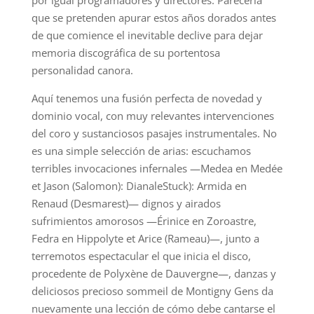
por igual programadores y directores. Parecería
que se pretenden apurar estos años dorados antes
de que comience el inevitable declive para dejar
memoria discográfica de su portentosa
personalidad canora.
Aquí tenemos una fusión perfecta de novedad y
dominio vocal, con muy relevantes intervenciones
del coro y sustanciosos pasajes instrumentales. No
es una simple selección de arias: escuchamos
terribles invocaciones infernales —Medea en Medée
et Jason (Salomon): DianaleStuck): Armida en
Renaud (Desmarest)— dignos y airados
sufrimientos amorosos —Érinice en Zoroastre,
Fedra en Hippolyte et Arice (Rameau)—, junto a
terremotos espectacular el que inicia el disco,
procedente de Polyxène de Dauvergne—, danzas y
deliciosos precioso sommeil de Montigny Gens da
nuevamente una lección de cómo debe cantarse el