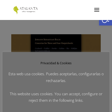
Abrir
Privacidad & Cookies
Esta web usa cookies. Puedes aceptarlas, configurarlas o
rechazarlas.
This website uses cookies. You can accept, configure or
Diapason d’Or del año para Le Caravansérail &
reject them in the following links.
Bertrand Cuiller